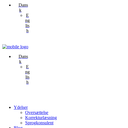
Dans
k
E
ng
lis
h
Dans
k
E
ng
lis
h
Ydelser
Oversættelse
Korrekturlæsning
Sprogkonsulent
Blog