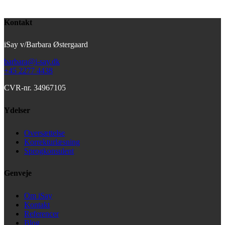
Kontakt
iSay v/Barbara Østergaard
barbara@i-say.dk
+45 2277 4438
CVR-nr. 34967105
Ydelser
Oversættelse
Korrekturlæsning
Sprogkonsulent
Genveje
Om iSay
Kontakt
Referencer
Blog